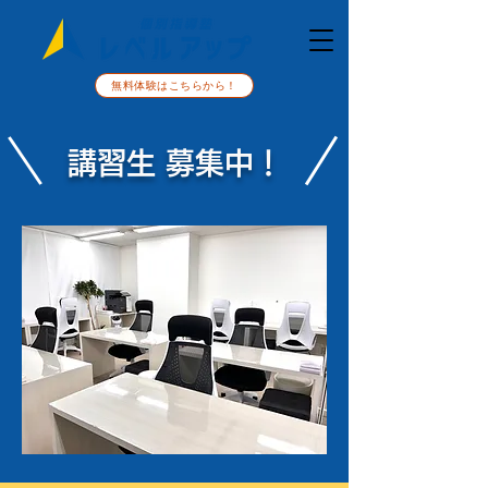
無料体験はこちらから！
講習生 募集中！