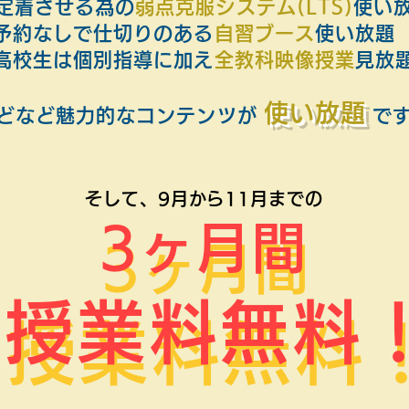
定着させる為の
弱点克服システム(LTS)
使い
予約なしで仕切りのある
自習ブース
使い放
高校生は個別指導に加え
全教科映像授業
見放
使い放題
どなど魅力的なコンテンツが
で
そして、9月から11月までの
3ヶ月間
3ヶ月間
授業料無料
授業料無料