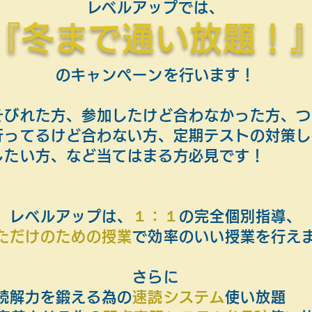
​レベルアップでは、
『冬まで通い放題！
のキャン
ペーン
を行います！
そびれた方、参加したけど合わなかった方、つ
行ってるけど合わない方、定期テストの対策し
したい方、など当てはまる方必見です！
レベルアップは、
１：１
の完全個別指導、
ただけのための授業
で効率のいい授業を行え
さらに
読解力を鍛える為の
速読システム
使い放