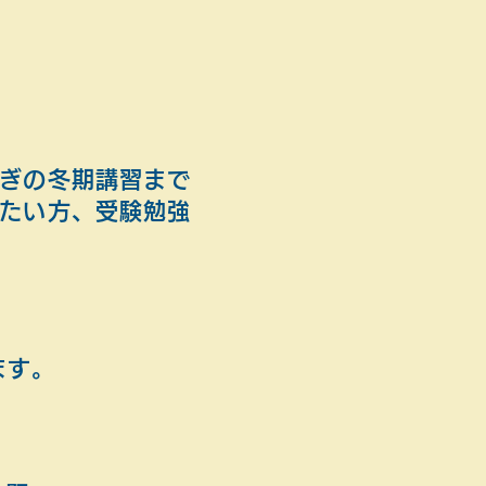
』
ぎの冬期講習まで
たい方、受験勉強
ます。
題