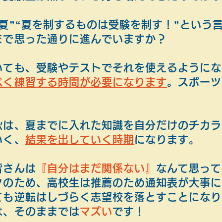
夏”“夏を制するものは受験を制す！”という
まで思った通りに進んでいますか？
いても、受験やテストでそれを使えるようにな
べく練習する時間が必要になります
。スポーツ
秋は、夏までに入れた知識を自分だけのチカラ
いく、
結果を出していく時期
になります。
皆さんは
『自分はまだ関係ない』
なんて思って
クのため、高校生は推薦のため通知表が大事に
ても逆転はしづらく志望校を落とすことになり
は、そのままでは
マズい
です！