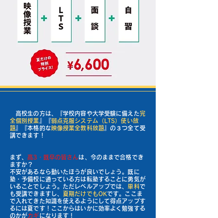
高校生の方は、『学校内容や大学受験に備えた
完
全個別授業
』『
弱点克服システム（LTS）使い放
題
』『本格的な
映像授業全教科放題
』の３つ全て受
講できます！
まず、
高3・既卒の皆さん
は、今のままで合格でき
ますか？
不安があるなら動いたほうが良いでしょう。既に
塾・予備校に通っている方は転塾することに勇気が
いることでしょう。ただレベルアップでは、
単科
で
も受講できますし、
夏期だけでもOK
です。ここま
で入れてきた知識を使えるようにして得点アップす
るには夏です！ここからはいかに効率よく勉強する
のかが
カギ
になります！