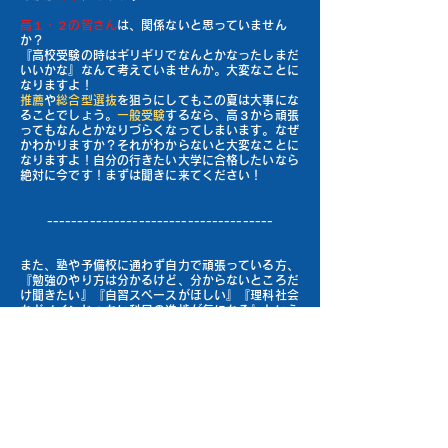
高１・２の皆さん
は、関係ないと思っていません
か？
『高校受験の時はギリギリでなんとかなったしまだ
いいかな』なんて考えていませんか。大変なことに
なりますよ！
推薦
や
総合型選抜
を狙うにしてもこの夏は大事にな
ることでしょう。
一般受験
するなら、高３から頑張
ってもなんとかなりづらくなってしまいます。なぜ
かわかりますか？それがわからないと大変なことに
なりますよ！自分の行きたい大学に合格したいなら
絶対に今です！まずは聞きに来てください！
-------------------------------------
また、塾や予備校に通わず自力で頑張っている方、
『勉強のやり方は分かるけど、分からないところだ
け聞きたい』『自習スペースがほしい』『理科社会
などメインじゃない科目の進捗が気になる』という
方いませんか？そんな方には、
自律学習コース
がお
すすめです！
『本格的な
映像授業全教科放題
』に加えて『
弱点克
服システム（LTS）
』『
自習スペース
』も
使い放題
夏休み中は学校の授業が進みません。
その時期にい
かに自分の苦手分野を無くすかが
カギ
となります！